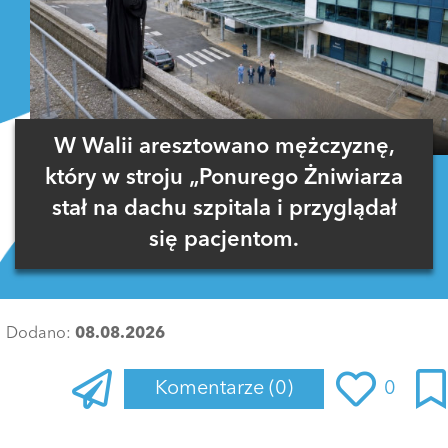
W Walii aresztowano mężczyznę,
który w stroju „Ponurego Żniwiarza
stał na dachu szpitala i przyglądał
się pacjentom.
Dodano:
08.08.2026
Komentarze
(0)
0
Zaloguj się
, aby dodać komentarz