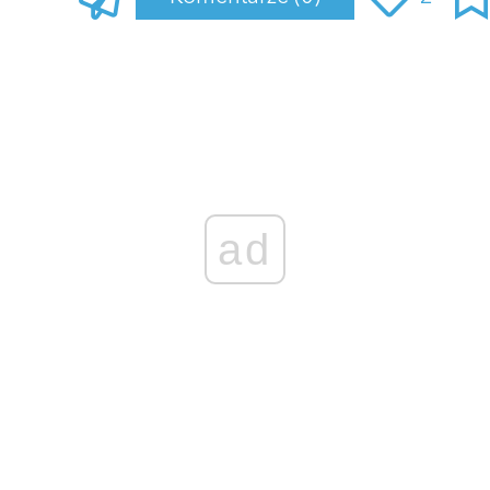
Zaloguj się
, aby dodać komentarz
ad