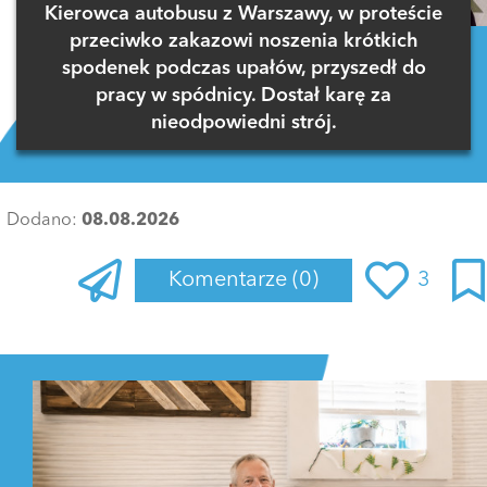
Kierowca autobusu z Warszawy, w proteście
przeciwko zakazowi noszenia krótkich
spodenek podczas upałów, przyszedł do
pracy w spódnicy. Dostał karę za
nieodpowiedni strój.
Dodano:
08.08.2026
Komentarze
(0)
3
Zaloguj się
, aby dodać komentarz