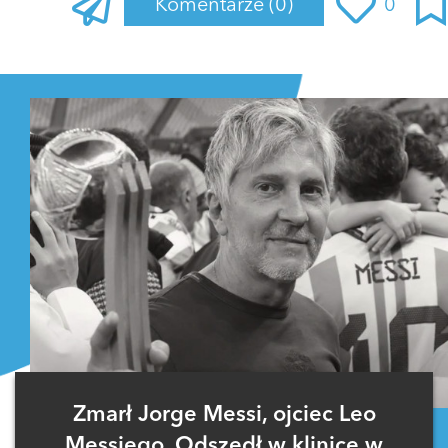
Komentarze
(0)
0
Zaloguj się
, aby dodać komentarz
Zmarł Jorge Messi, ojciec Leo
Messiego. Odszedł w klinice w