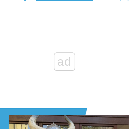
Zaloguj się
, aby dodać komentarz
ad