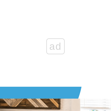
Zaloguj się
, aby dodać komentarz
ad