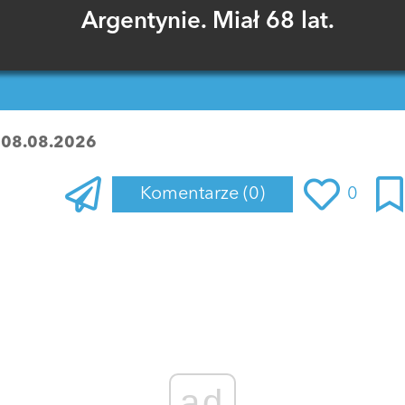
Argentynie. Miał 68 lat.
:
08.08.2026
Komentarze
(0)
0
Zaloguj się
, aby dodać komentarz
ad