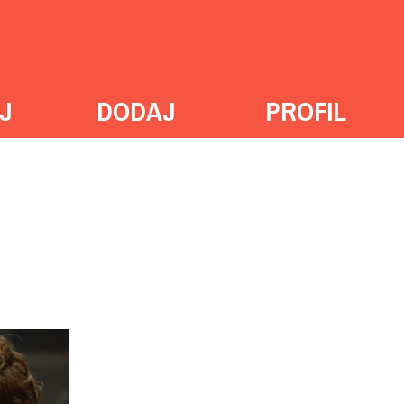
J
DODAJ
PROFIL