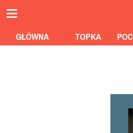
GŁÓWNA
TOPKA
POC