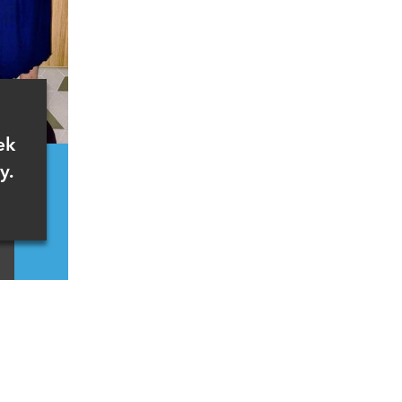
ek
y.