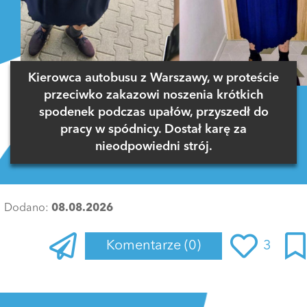
Kierowca autobusu z Warszawy, w proteście
przeciwko zakazowi noszenia krótkich
spodenek podczas upałów, przyszedł do
pracy w spódnicy. Dostał karę za
nieodpowiedni strój.
Dodano:
08.08.2026
Komentarze
(0)
3
Zaloguj się
, aby dodać komentarz