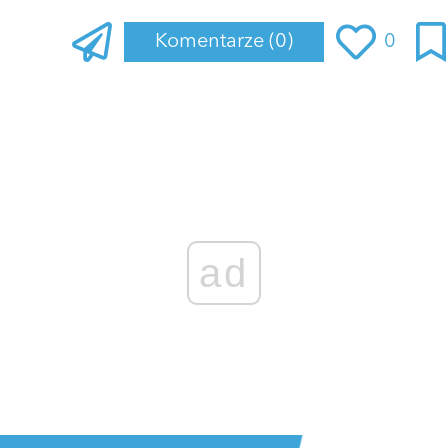
Komentarze
(0)
0
Zaloguj się
, aby dodać komentarz
ad