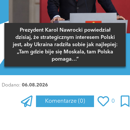
Prezydent Karol Nawrocki powiedział
dzisiaj, że strategicznym interesem Polski
jest, aby Ukraina radziła sobie jak najlepiej:
„Tam gdzie bije się Moskala, tam Polska
pomaga…”
Dodano:
06.08.2026
Komentarze
(0)
0
Zaloguj się
, aby dodać komentarz