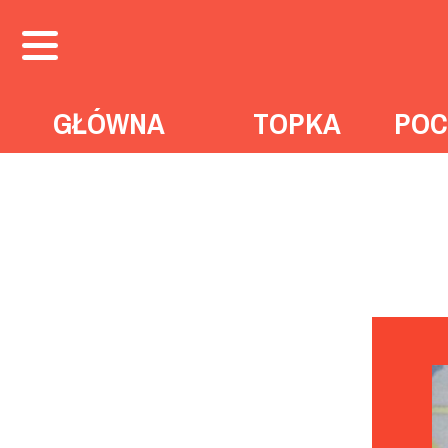
GŁÓWNA
TOPKA
POC