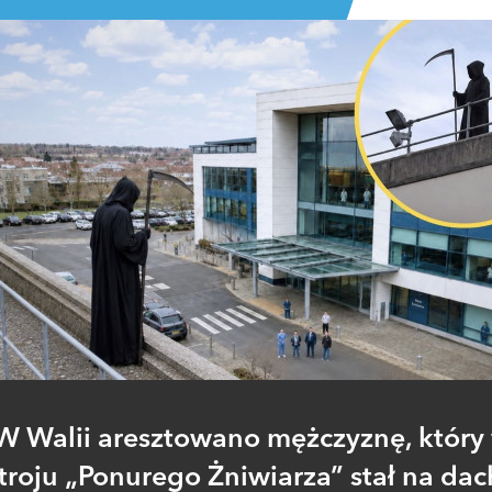
W Walii aresztowano mężczyznę, który
troju „Ponurego Żniwiarza” stał na da