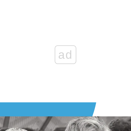
Zaloguj się
, aby dodać komentarz
ad