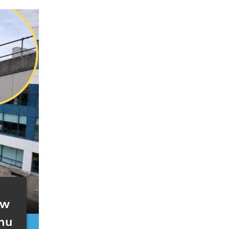
 w
chu