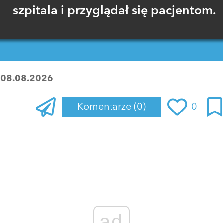
szpitala i przyglądał się pacjentom.
:
08.08.2026
Komentarze
(0)
0
Zaloguj się
, aby dodać komentarz
ad