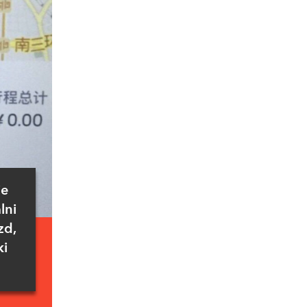
je
lni
zd,
ki