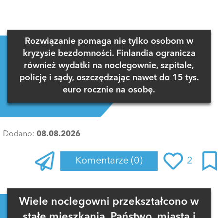
Rozwiązanie pomaga nie tylko osobom w
kryzysie bezdomności. Finlandia ogranicza
również wydatki na noclegownie, szpitale,
policję i sądy, oszczędzając nawet do 15 tys.
euro rocznie na osobę.
Dodano:
08.08.2026
Komentarze
(0)
2
Zaloguj się
, aby dodać komentarz
Wiele noclegowni przekształcono w
stałe mieszkania. Państwo, miasta i