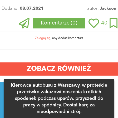
Dodano:
08.07.2021
autor:
Jackson
Komentarze
(0)
40
Zaloguj się
, aby dodać komentarz
ZOBACZ RÓWNIEŻ
Kierowca autobusu z Warszawy, w proteście
przeciwko zakazowi noszenia krótkich
spodenek podczas upałów, przyszedł do
pracy w spódnicy. Dostał karę za
nieodpowiedni strój.