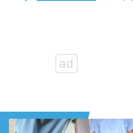
Zaloguj się
, aby dodać komentarz
ad