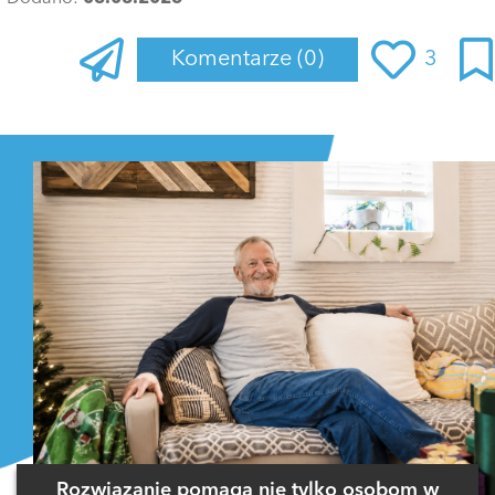
Komentarze
(0)
3
Zaloguj się
, aby dodać komentarz
Rozwiązanie pomaga nie tylko osobom w