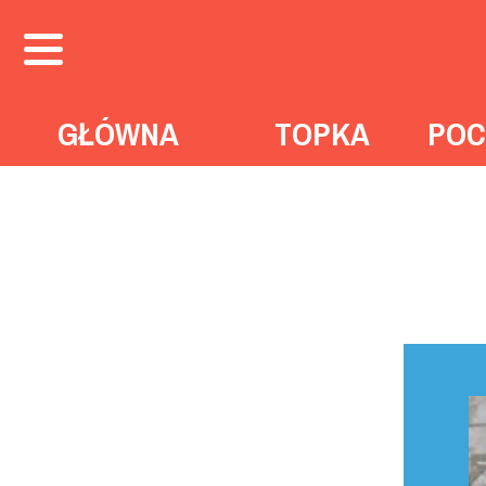
GŁÓWNA
TOPKA
POC