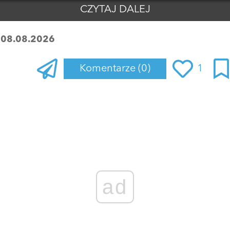
CZYTAJ DALEJ
:
08.08.2026
Komentarze
(0)
1
Zaloguj się
, aby dodać komentarz
ad