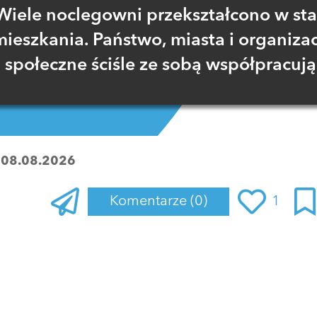
Wiele noclegowni przekształcono w sta
mieszkania. Państwo, miasta i organizac
społeczne ściśle ze sobą współpracują
:
08.08.2026
Komentarze
(0)
1
Zaloguj się
, aby dodać komentarz