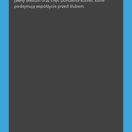
jawny seksizm oraz chęć poniżenia kobiet, które
podejmują współżycie przed ślubem.