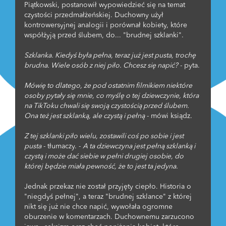
Piątkowski, postanowił wypowiedzieć się na temat
czystości przedmałżeńskiej. Duchowny użył
kontrowersyjnej analogii i porównał kobiety, które
współżyją przed ślubem, do... "brudnej szklanki".
Szklanka. Kiedyś była pełna, teraz już jest pusta, trochę
brudna. Wiele osób z niej piło. Chcesz się napić?
- pyta.
Mówię to dlatego, że pod ostatnim filmikiem niektóre
osoby pytały się mnie, co myślę o tej dziewczynie, która
na TikToku chwali się swoją czystością przed ślubem.
Ona też jest szklanką, ale czystą i pełną
- mówi ksiądz.
Z tej szklanki piło wielu, zostawili coś po sobie i jest
pusta
- tłumaczy. -
A ta dziewczyna jest pełną szklanką i
czystą i może dać siebie w pełni drugiej osobie, do
której będzie miała pewność, że to jest ta jedyna.
Jednak przekaz nie został przyjęty ciepło. Historia o
"niegdyś pełnej", a teraz "brudnej szklance" z której
nikt się już nie chce napić, wywołała ogromne
oburzenie w komentarzach. Duchownemu zarzucono