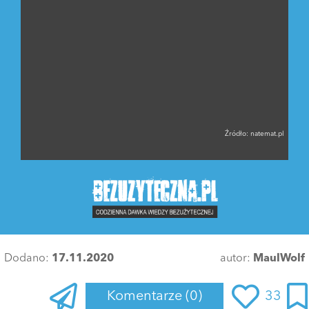
Źródło:
natemat.pl
Dodano:
17.11.2020
autor:
MaulWolf
Komentarze
(0)
33