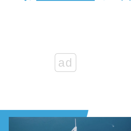
Zaloguj się
, aby dodać komentarz
ad