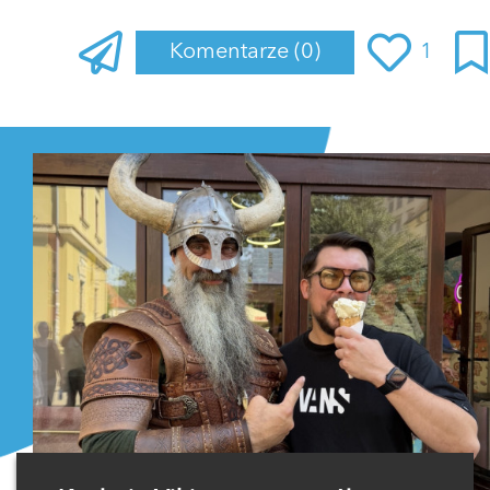
Komentarze
(0)
1
Zaloguj się
, aby dodać komentarz