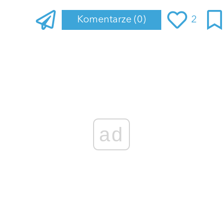
Komentarze
(0)
2
Zaloguj się
, aby dodać komentarz
ad