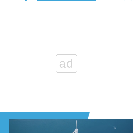
Zaloguj się
, aby dodać komentarz
ad