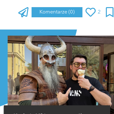
Komentarze
(0)
2
Zaloguj się
, aby dodać komentarz