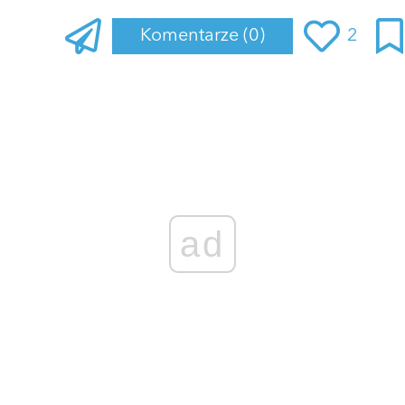
Komentarze
(0)
2
Zaloguj się
, aby dodać komentarz
ad