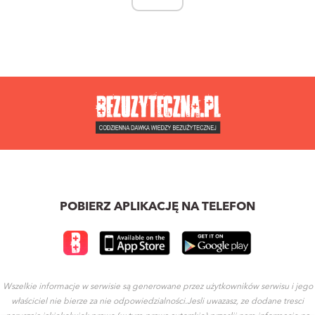
POBIERZ APLIKACJĘ NA TELEFON
Wszelkie informacje w serwisie są generowane przez użytkowników serwisu i jego
właściciel nie bierze za nie odpowiedzialności.Jesli uwazasz, ze dodane tresci