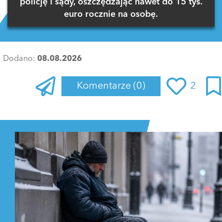
policję i sądy, oszczędzając nawet do 15 tys.
euro rocznie na osobę.
Dodano:
08.08.2026
Komentarze
(0)
2
Zaloguj się
, aby dodać komentarz