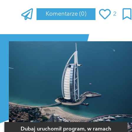
Komentarze
(0)
2
Zaloguj się
, aby dodać komentarz
Dubaj uruchomił program, w ramach