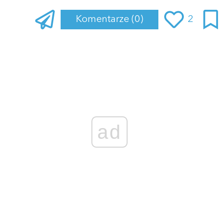
Komentarze
(0)
2
Zaloguj się
, aby dodać komentarz
ad