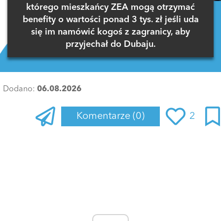
którego mieszkańcy ZEA mogą otrzymać
benefity o wartości ponad 3 tys. zł jeśli uda
się im namówić kogoś z zagranicy, aby
przyjechał do Dubaju.
Dodano:
06.08.2026
Komentarze
(0)
2
Zaloguj się
, aby dodać komentarz