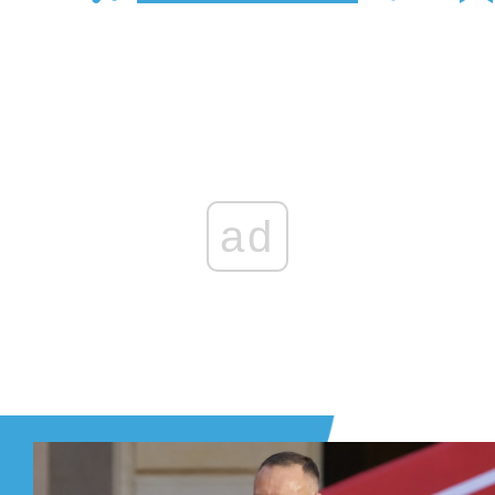
Zaloguj się
, aby dodać komentarz
ad