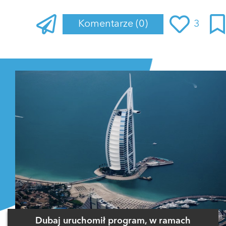
Komentarze
(0)
3
Zaloguj się
, aby dodać komentarz
Dubaj uruchomił program, w ramach