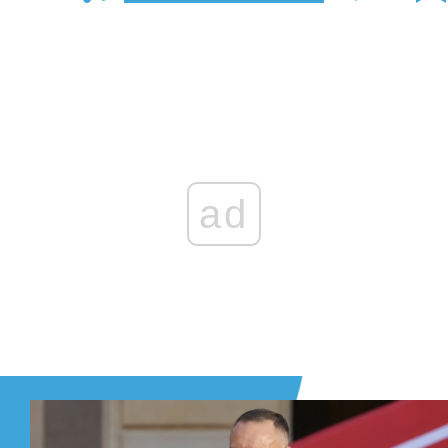
Zaloguj się
, aby dodać komentarz
ad