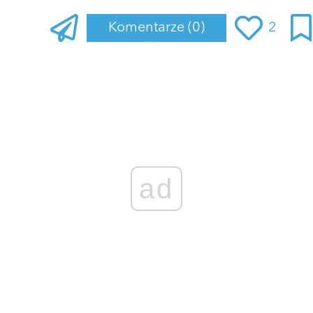
Komentarze
(0)
2
Zaloguj się
, aby dodać komentarz
ad