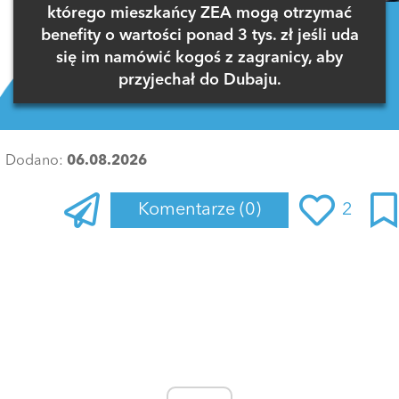
którego mieszkańcy ZEA mogą otrzymać
benefity o wartości ponad 3 tys. zł jeśli uda
się im namówić kogoś z zagranicy, aby
przyjechał do Dubaju.
Dodano:
06.08.2026
Komentarze
(0)
2
Zaloguj się
, aby dodać komentarz