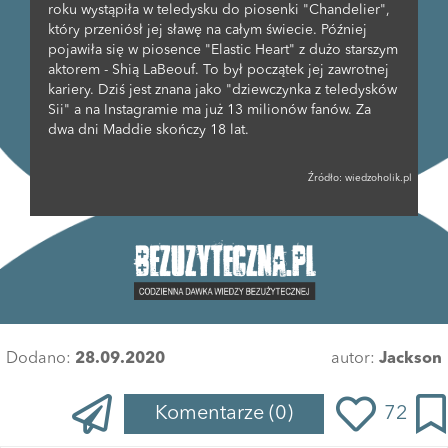
roku wystąpiła w teledysku do piosenki "Chandelier",
który przeniósł jej sławę na całym świecie. Później
pojawiła się w piosence "Elastic Heart" z dużo starszym
aktorem - Shią LaBeouf. To był początek jej zawrotnej
kariery. Dziś jest znana jako "dziewczynka z teledysków
Sii" a na Instagramie ma już 13 milionów fanów. Za
dwa dni Maddie skończy 18 lat.
Źródło:
wiedzoholik.pl
Dodano:
28.09.2020
autor:
Jackson
Komentarze
(0)
72