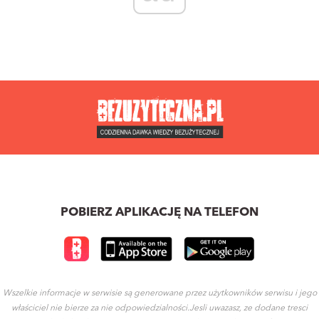
POBIERZ APLIKACJĘ NA TELEFON
Wszelkie informacje w serwisie są generowane przez użytkowników serwisu i jego
właściciel nie bierze za nie odpowiedzialności.Jesli uwazasz, ze dodane tresci