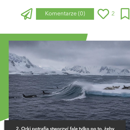
Komentarze
(0)
2
Zaloguj się
, aby dodać komentarz
2. Orki potrafią stworzyć falę tylko po to, żeby