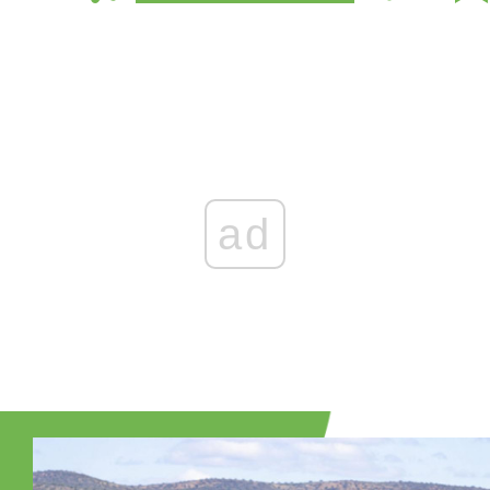
Zaloguj się
, aby dodać komentarz
ad