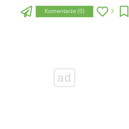
Komentarze
(0)
3
Zaloguj się
, aby dodać komentarz
ad