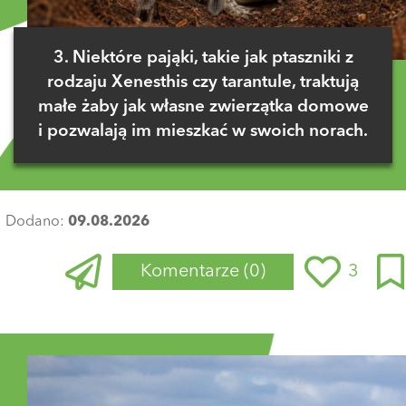
3. Niektóre pająki, takie jak ptaszniki z
rodzaju Xenesthis czy tarantule, traktują
małe żaby jak własne zwierzątka domowe
i pozwalają im mieszkać w swoich norach.
Dodano:
09.08.2026
Komentarze
(0)
3
Zaloguj się
, aby dodać komentarz