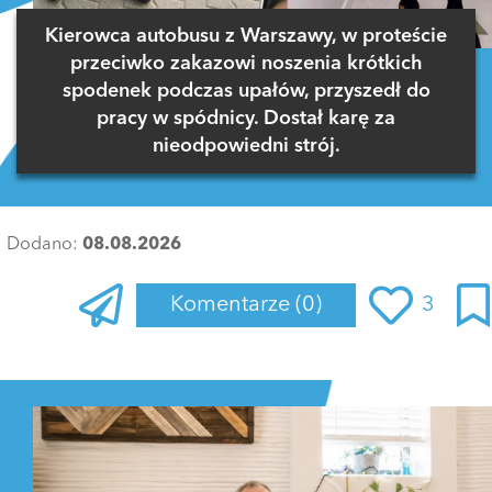
Kierowca autobusu z Warszawy, w proteście
przeciwko zakazowi noszenia krótkich
spodenek podczas upałów, przyszedł do
pracy w spódnicy. Dostał karę za
nieodpowiedni strój.
Dodano:
08.08.2026
Komentarze
(0)
3
Zaloguj się
, aby dodać komentarz