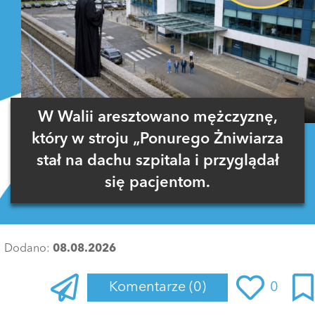
W Walii aresztowano mężczyznę,
który w stroju „Ponurego Żniwiarza
stał na dachu szpitala i przyglądał
się pacjentom.
Dodano:
08.08.2026
Komentarze
(0)
0