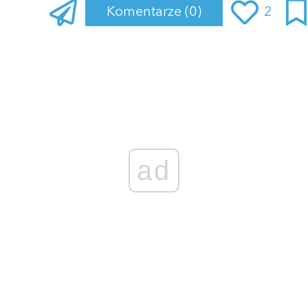
Komentarze
(0)
2
Zaloguj się
, aby dodać komentarz
ad