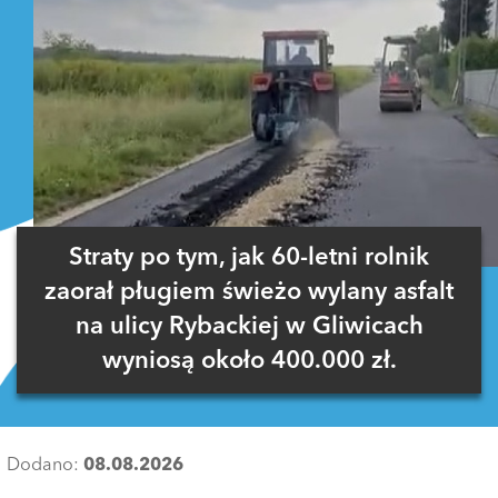
Straty po tym, jak 60-letni rolnik
zaorał pługiem świeżo wylany asfalt
na ulicy Rybackiej w Gliwicach
wyniosą około 400.000 zł.
Dodano:
08.08.2026