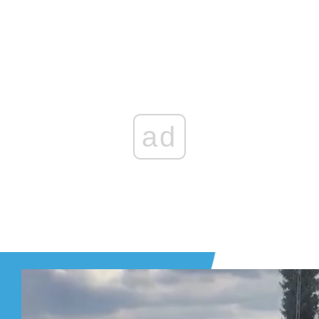
Zaloguj się
, aby dodać komentarz
ad