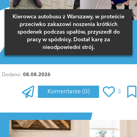
Kierowca autobusu z Warszawy, w proteście
przeciwko zakazowi noszenia krótkich
spodenek podczas upałów, przyszedł do
pracy w spódnicy. Dostał karę za
nieodpowiedni strój.
Dodano:
08.08.2026
Komentarze
(0)
3
Zaloguj się
, aby dodać komentarz