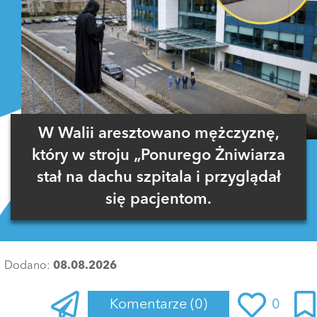
W Walii aresztowano mężczyznę,
który w stroju „Ponurego Żniwiarza
stał na dachu szpitala i przyglądał
się pacjentom.
Dodano:
08.08.2026
Komentarze
(0)
0