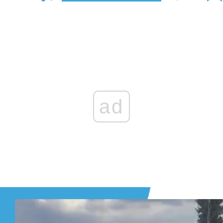
Zaloguj się
, aby dodać komentarz
ad