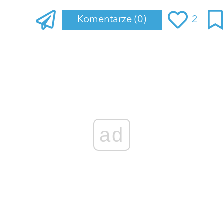
Komentarze
(0)
2
Zaloguj się
, aby dodać komentarz
ad