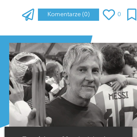
Komentarze
(0)
0
Zaloguj się
, aby dodać komentarz