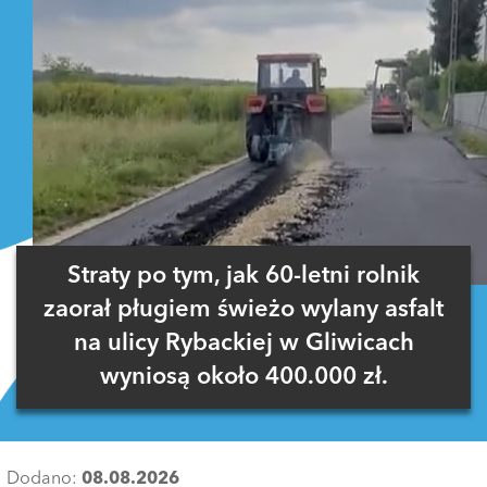
Straty po tym, jak 60-letni rolnik
zaorał pługiem świeżo wylany asfalt
na ulicy Rybackiej w Gliwicach
wyniosą około 400.000 zł.
Dodano:
08.08.2026