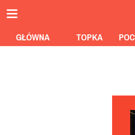
GŁÓWNA
TOPKA
POC