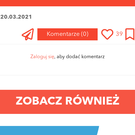
:
20.03.2021
Komentarze
(0)
39
Zaloguj się
, aby dodać komentarz
ZOBACZ RÓWNIEŻ