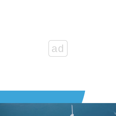
Zaloguj się
, aby dodać komentarz
ad