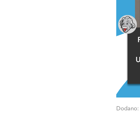
U
Dodano