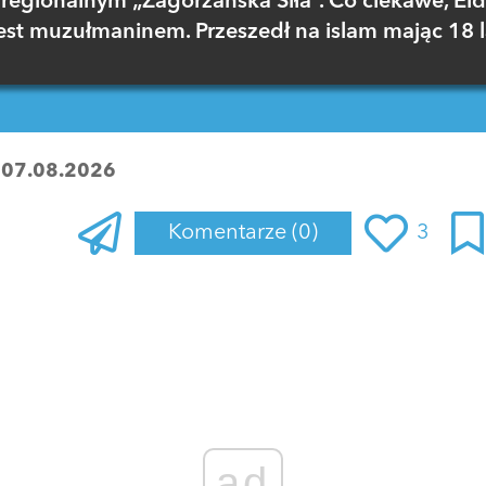
regionalnym „Zagórzańska Siła”. Co ciekawe, El
est muzułmaninem. Przeszedł na islam mając 18 l
:
07.08.2026
Komentarze
(0)
3
Zaloguj się
, aby dodać komentarz
ad