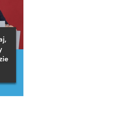
j,
y
zie