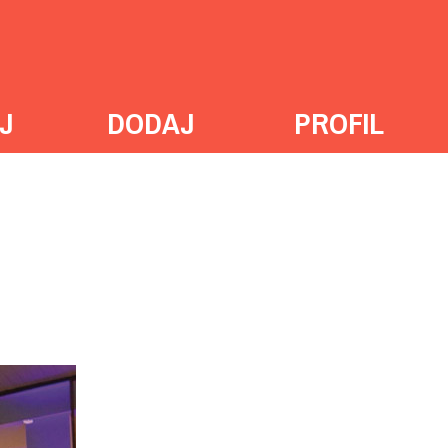
J
DODAJ
PROFIL