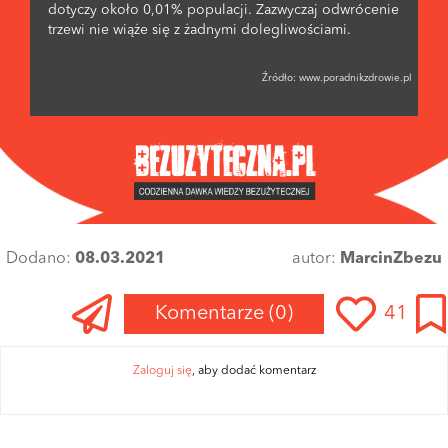
dotyczy około 0,01% populacji. Zazwyczaj odwrócenie
trzewi nie wiąże się z żadnymi dolegliwościami.
Źródło:
www.poradnikzdrowie.pl
Dodano:
08.03.2021
autor:
MarcinZbezu
Komentarze
(0)
41
Zaloguj się
, aby dodać komentarz