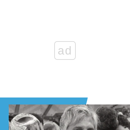
Zaloguj się
, aby dodać komentarz
ad