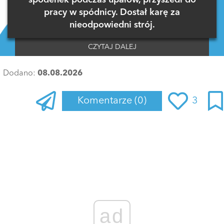
spodenek podczas upałów, przyszedł do
pracy w spódnicy. Dostał karę za
nieodpowiedni strój.
CZYTAJ DALEJ
Dodano:
08.08.2026
Komentarze
(0)
3
Zaloguj się
, aby dodać komentarz
ad