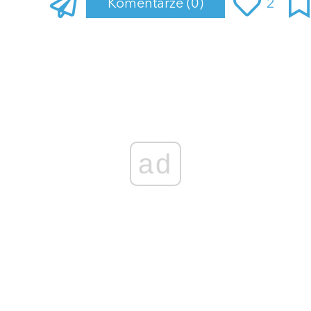
Komentarze
(0)
2
Zaloguj się
, aby dodać komentarz
ad