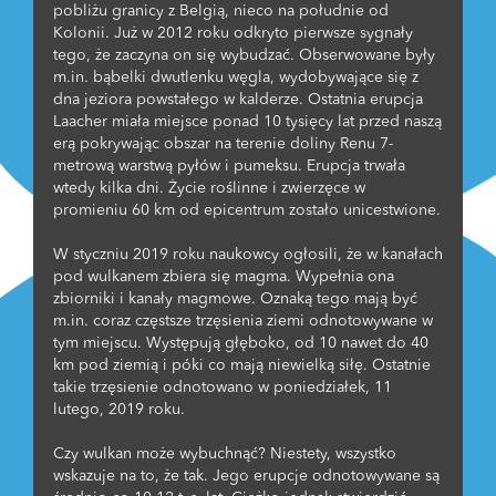
pobliżu granicy z Belgią, nieco na południe od
Kolonii. Już w 2012 roku odkryto pierwsze sygnały
tego, że zaczyna on się wybudzać. Obserwowane były
m.in. bąbelki dwutlenku węgla, wydobywające się z
dna jeziora powstałego w kalderze. Ostatnia erupcja
Laacher miała miejsce ponad 10 tysięcy lat przed naszą
erą pokrywając obszar na terenie doliny Renu 7-
metrową warstwą pyłów i pumeksu. Erupcja trwała
wtedy kilka dni. Życie roślinne i zwierzęce w
promieniu 60 km od epicentrum zostało unicestwione.
W styczniu 2019 roku naukowcy ogłosili, że w kanałach
pod wulkanem zbiera się magma. Wypełnia ona
zbiorniki i kanały magmowe. Oznaką tego mają być
m.in. coraz częstsze trzęsienia ziemi odnotowywane w
tym miejscu. Występują głęboko, od 10 nawet do 40
km pod ziemią i póki co mają niewielką siłę. Ostatnie
takie trzęsienie odnotowano w poniedziałek, 11
lutego, 2019 roku.
Czy wulkan może wybuchnąć? Niestety, wszystko
wskazuje na to, że tak. Jego erupcje odnotowywane są