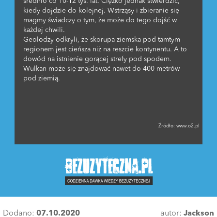
średnio co 10-12 tys. lat. Ciężko jednak stwierdzić,
kiedy dojdzie do kolejnej. Wstrząsy i zbieranie się
magmy świadczy o tym, że może do tego dojść w
każdej chwili.
Geolodzy odkryli, że skorupa ziemska pod tamtym
regionem jest cieńsza niż na reszcie kontynentu. A to
dowód na istnienie gorącej strefy pod spodem.
Wulkan może się znajdować nawet do 400 metrów
pod ziemią.
Źródło:
www.o2.pl
Dodano:
07.10.2020
autor:
Jackson