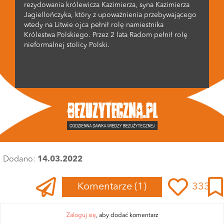
rezydowania królewicza Kazimierza, syna Kazimierza
Jagiellończyka, który z upoważnienia przebywającego
wtedy na Litwie ojca pełnił rolę namiestnika
Królestwa Polskiego. Przez 2 lata Radom pełnił rolę
nieformalnej stolicy Polski.
Dodano:
14.03.2022
Komentarze
(1)
333
Zaloguj się
, aby dodać komentarz