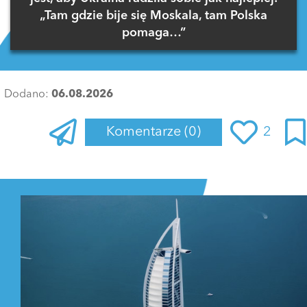
„Tam gdzie bije się Moskala, tam Polska
pomaga…”
Dodano:
06.08.2026
Komentarze
(0)
2
Zaloguj się
, aby dodać komentarz