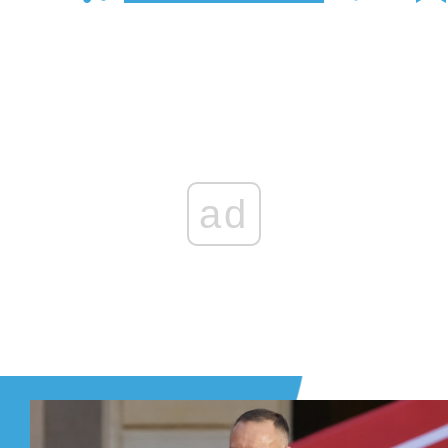
Zaloguj się
, aby dodać komentarz
ad