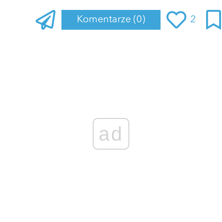
Komentarze
(0)
2
Zaloguj się
, aby dodać komentarz
ad