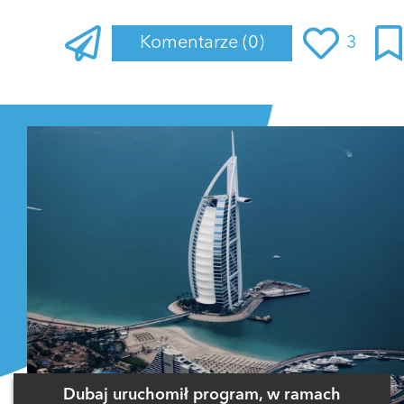
Komentarze
(0)
3
Zaloguj się
, aby dodać komentarz
Dubaj uruchomił program, w ramach