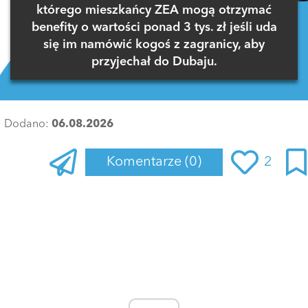
którego mieszkańcy ZEA mogą otrzymać
benefity o wartości ponad 3 tys. zł jeśli uda
się im namówić kogoś z zagranicy, aby
przyjechał do Dubaju.
Dodano:
06.08.2026
Komentarze
(0)
2
Zaloguj się
, aby dodać komentarz