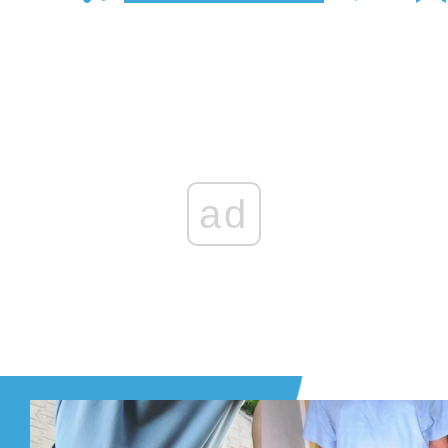
Zaloguj się
, aby dodać komentarz
ad