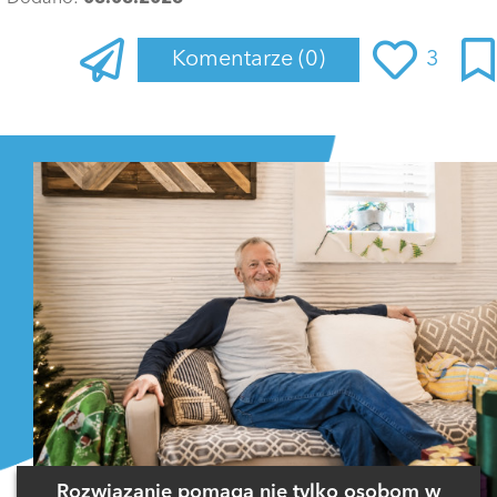
Komentarze
(0)
3
Zaloguj się
, aby dodać komentarz
Rozwiązanie pomaga nie tylko osobom w