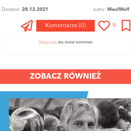
Dodano:
28.12.2021
autor:
MaulWolf
Komentarze
(0)
9
Zaloguj się
, aby dodać komentarz
ZOBACZ RÓWNIEŻ