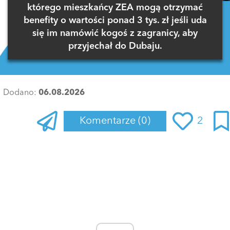
którego mieszkańcy ZEA mogą otrzymać
benefity o wartości ponad 3 tys. zł jeśli uda
się im namówić kogoś z zagranicy, aby
przyjechał do Dubaju.
Dodano:
06.08.2026
Komentarze
(0)
2
Zaloguj się
, aby dodać komentarz