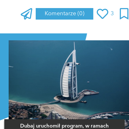
Komentarze
(0)
3
Zaloguj się
, aby dodać komentarz
Dubaj uruchomił program, w ramach