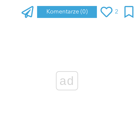
Komentarze
(0)
2
Zaloguj się
, aby dodać komentarz
ad