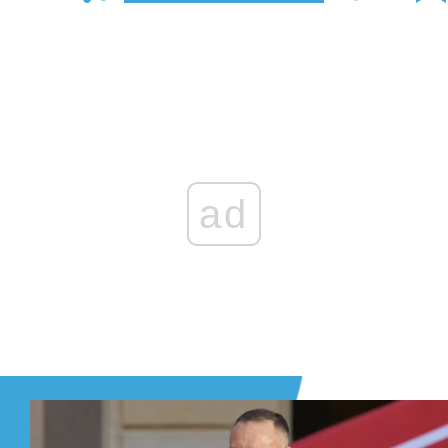
Zaloguj się
, aby dodać komentarz
ad