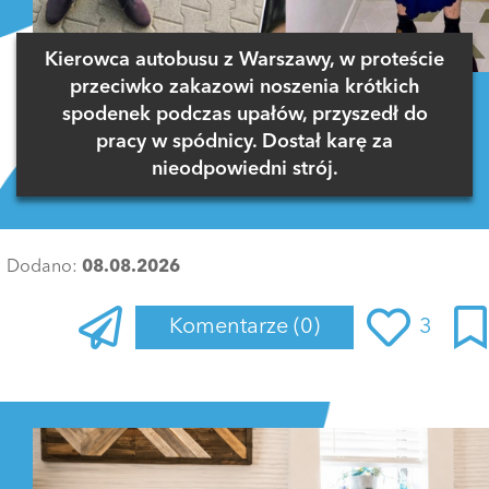
Kierowca autobusu z Warszawy, w proteście
przeciwko zakazowi noszenia krótkich
spodenek podczas upałów, przyszedł do
pracy w spódnicy. Dostał karę za
nieodpowiedni strój.
Dodano:
08.08.2026
Komentarze
(0)
3
Zaloguj się
, aby dodać komentarz