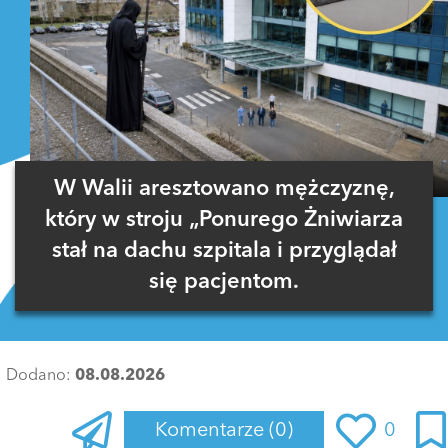
W Walii aresztowano mężczyznę,
który w stroju „Ponurego Żniwiarza
stał na dachu szpitala i przyglądał
się pacjentom.
Dodano:
08.08.2026
Komentarze
(0)
0