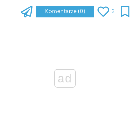
Komentarze
(0)
2
Zaloguj się
, aby dodać komentarz
ad