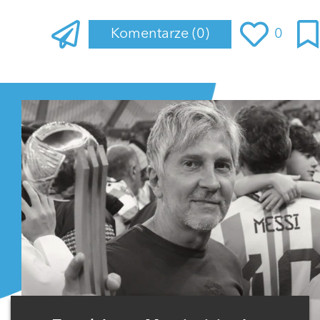
Komentarze
(0)
0
Zaloguj się
, aby dodać komentarz