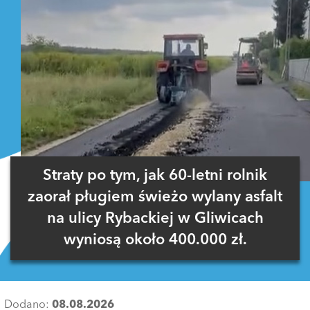
Straty po tym, jak 60-letni rolnik
zaorał pługiem świeżo wylany asfalt
na ulicy Rybackiej w Gliwicach
wyniosą około 400.000 zł.
Dodano:
08.08.2026