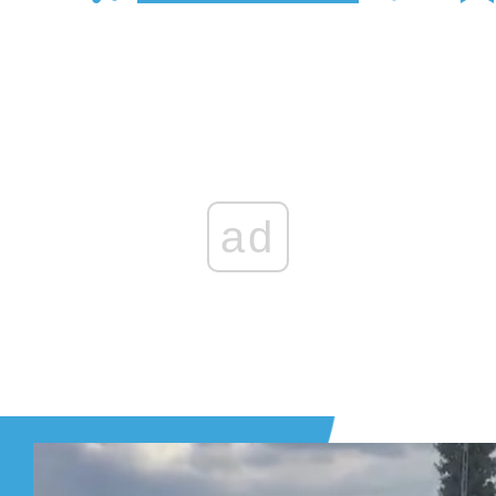
Zaloguj się
, aby dodać komentarz
ad