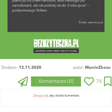
psem już od chwili narodzin, albo niedługo po
narodzinach, ale nie później niż do 3 roku życia"
–
podsumowuje Yolken.
Źródło:
www.focus.pl
Dodano:
12.11.2020
autor:
MarcinZbezu
Komentarze
(0)
76
Zaloguj się
, aby dodać komentarz