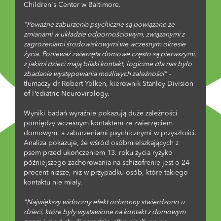
Children's Center w Baltimore.
"Poważne zaburzenia psychiczne są powiązane ze
zmianami w układzie odpornościowym, związanymi z
zagrożeniami środowiskowymi we wczesnym okresie
życia. Ponieważ zwierzęta domowe często są pierwszymi,
z jakimi dzieci mają bliski kontakt, logiczne dla nas było
zbadanie występowania możliwych zależności"
–
tłumaczy dr Robert Yolken, kierownik Stanley Division
of Pediatric Neurovirology.
Wyniki badań wyraźnie pokazują duże zależności
pomiędzy wczesnym kontaktem ze zwierzęciem
domowym, a zaburzeniami psychicznymi w przyszłości.
Analiza pokazuje, że wśród osóbmielszkających z
psem przed ukończeniem 13. roku życia ryzyko
późniejszego zachorowania na schizofrenię jest o 24
procent niższe, niż w przypadku osób, które takiego
kontaktu nie miały.
"Największy widoczny efekt ochronny stwierdzono u
dzieci, które były wystawione na kontakt z domowym