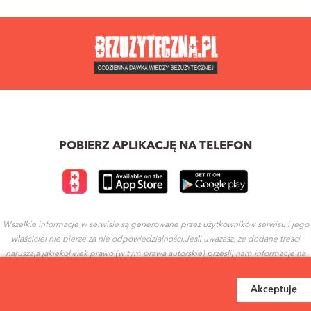
POBIERZ APLIKACJĘ NA TELEFON
Wszelkie informacje w serwisie są generowane przez użytkowników serwisu i jego
właściciel nie bierze za nie odpowiedzialności.Jesli uwazasz, ze dodane tresci
naruszaja jakiekolwiek prawo (w tym prawa autorskie) przeslij nam informacje na
ten temat.
Akceptuję