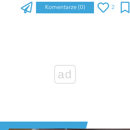
Komentarze
(0)
2
Zaloguj się
, aby dodać komentarz
ad