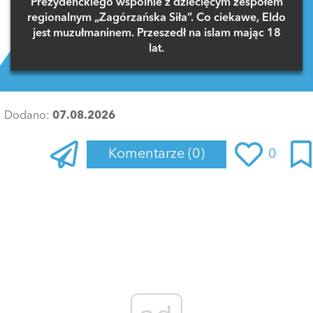
Prezydenckiego wspólnie z dziecięcym zespołem
regionalnym „Zagórzańska Siła”. Co ciekawe, Eldo
jest muzułmaninem. Przeszedł na islam mając 18
lat.
Dodano:
07.08.2026
Komentarze
(0)
0
Zaloguj się
, aby dodać komentarz