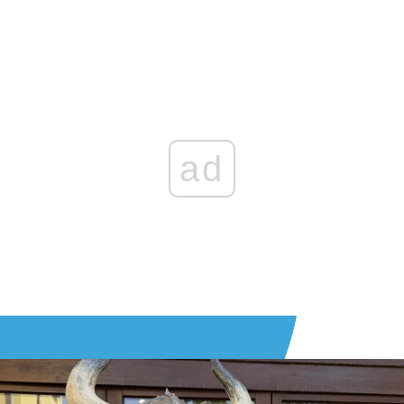
Zaloguj się
, aby dodać komentarz
ad