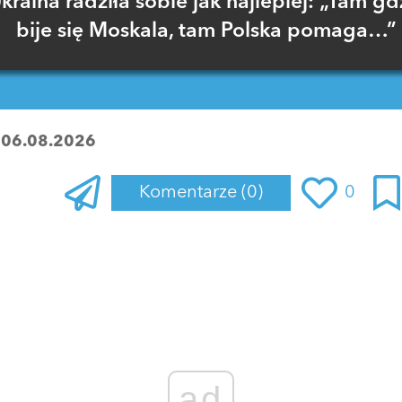
kraina radziła sobie jak najlepiej: „Tam gd
bije się Moskala, tam Polska pomaga…”
:
06.08.2026
Komentarze
(0)
0
Zaloguj się
, aby dodać komentarz
ad