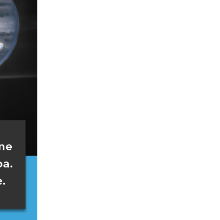
ne
ba.
.