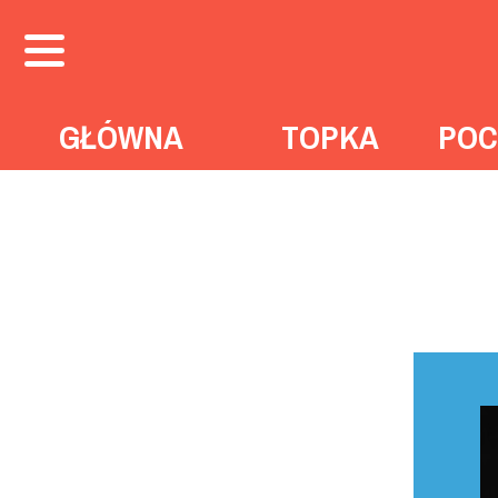
GŁÓWNA
TOPKA
POC