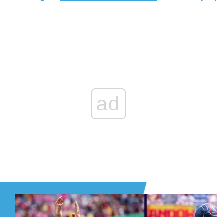
Zaloguj się
, aby dodać komentarz
ad