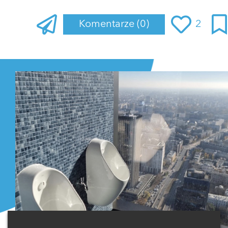
Komentarze
(0)
2
Zaloguj się
, aby dodać komentarz