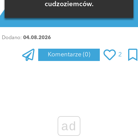
cudzoziemców.
Dodano:
04.08.2026
Komentarze
(0)
2
Zaloguj się
, aby dodać komentarz
ad