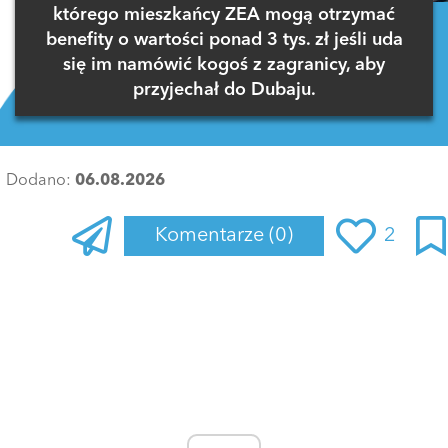
którego mieszkańcy ZEA mogą otrzymać
benefity o wartości ponad 3 tys. zł jeśli uda
się im namówić kogoś z zagranicy, aby
przyjechał do Dubaju.
Dodano:
06.08.2026
Komentarze
(0)
2
Zaloguj się
, aby dodać komentarz