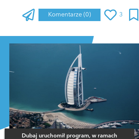
Komentarze
(0)
3
Zaloguj się
, aby dodać komentarz
Dubaj uruchomił program, w ramach