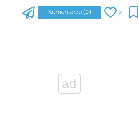
Komentarze
(0)
2
Zaloguj się
, aby dodać komentarz
ad