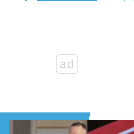
Zaloguj się
, aby dodać komentarz
ad