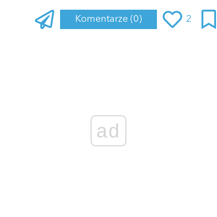
Komentarze
(0)
2
Zaloguj się
, aby dodać komentarz
ad