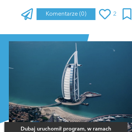
Komentarze
(0)
2
Zaloguj się
, aby dodać komentarz
Dubaj uruchomił program, w ramach