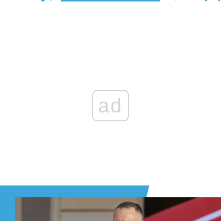
Zaloguj się
, aby dodać komentarz
ad