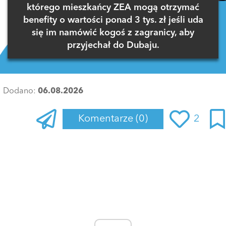
którego mieszkańcy ZEA mogą otrzymać
benefity o wartości ponad 3 tys. zł jeśli uda
się im namówić kogoś z zagranicy, aby
przyjechał do Dubaju.
Dodano:
06.08.2026
Komentarze
(0)
2
Zaloguj się
, aby dodać komentarz