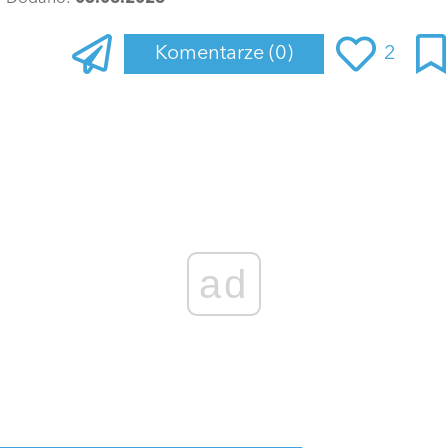
Komentarze
(0)
2
Zaloguj się
, aby dodać komentarz
ad