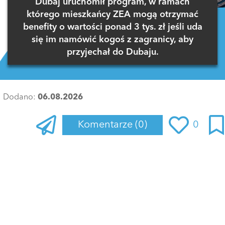
Dubaj uruchomił program, w ramach
którego mieszkańcy ZEA mogą otrzymać
benefity o wartości ponad 3 tys. zł jeśli uda
się im namówić kogoś z zagranicy, aby
przyjechał do Dubaju.
Dodano:
06.08.2026
Komentarze
(0)
0
Zaloguj się
, aby dodać komentarz