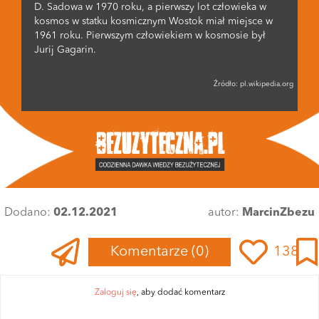
D. Sadowa w 1970 roku, a pierwszy lot człowieka w
kosmos w statku kosmicznym Wostok miał miejsce w
1961 roku. Pierwszym człowiekiem w kosmosie był
Jurij Gagarin.
Źródło:
pl.wikipedia.org
Dodano:
02.12.2021
autor:
MarcinZbezu
Komentarze
(0)
138
Zaloguj się
, aby dodać komentarz