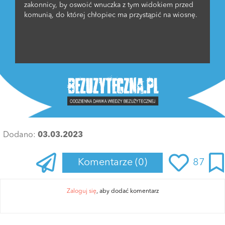
zakonnicy, by oswoić wnuczka z tym widokiem przed
komunią, do której chłopiec ma przystąpić na wiosnę.
Dodano:
03.03.2023
Komentarze
(0)
87
Zaloguj się
, aby dodać komentarz