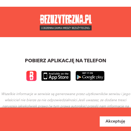
POBIERZ APLIKACJĘ NA TELEFON
Wszelkie informacje w serwisie są generowane przez użytkowników serwisu i jego
właściciel nie bierze za nie odpowiedzialności.Jesli uwazasz, ze dodane tresci
naruszaja jakiekolwiek prawo (w tym prawa autorskie) przeslij nam informacje na
ten temat.
Akceptuję