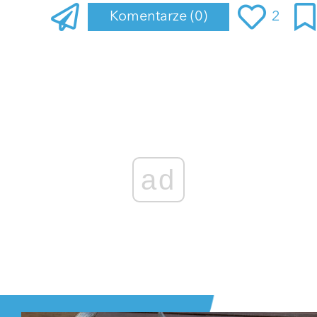
Komentarze
(0)
2
Zaloguj się
, aby dodać komentarz
ad