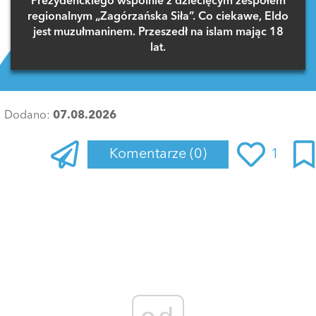
Prezydenckiego wspólnie z dziecięcym zespołem
regionalnym „Zagórzańska Siła”. Co ciekawe, Eldo
jest muzułmaninem. Przeszedł na islam mając 18
lat.
Dodano:
07.08.2026
Komentarze
(0)
1
Zaloguj się
, aby dodać komentarz