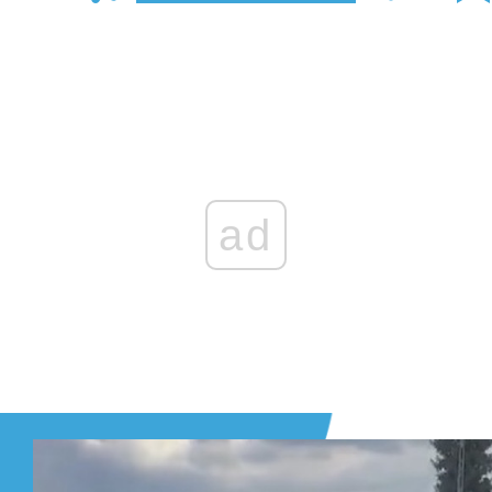
Zaloguj się
, aby dodać komentarz
ad