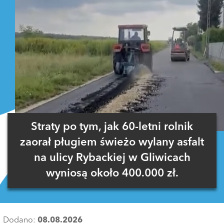
Straty po tym, jak 60-letni rolnik
zaorał pługiem świeżo wylany asfalt
na ulicy Rybackiej w Gliwicach
wyniosą około 400.000 zł.
Dodano:
08.08.2026