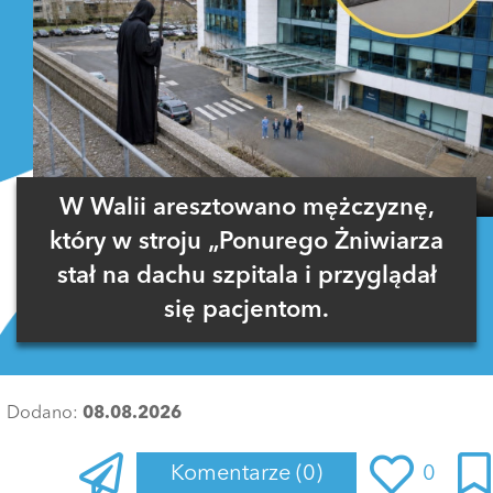
W Walii aresztowano mężczyznę,
który w stroju „Ponurego Żniwiarza
stał na dachu szpitala i przyglądał
się pacjentom.
Dodano:
08.08.2026
Komentarze
(0)
0