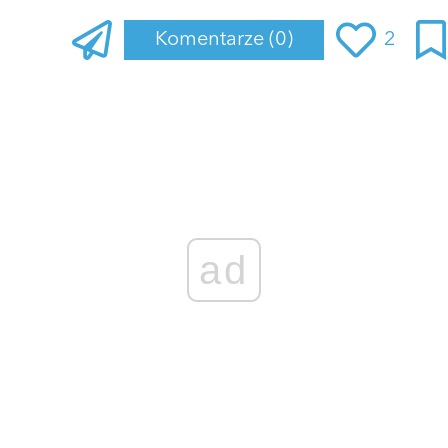
Komentarze
(0)
2
Zaloguj się
, aby dodać komentarz
ad