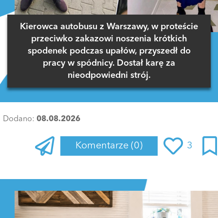
Kierowca autobusu z Warszawy, w proteście
przeciwko zakazowi noszenia krótkich
spodenek podczas upałów, przyszedł do
pracy w spódnicy. Dostał karę za
nieodpowiedni strój.
Dodano:
08.08.2026
Komentarze
(0)
3
Zaloguj się
, aby dodać komentarz