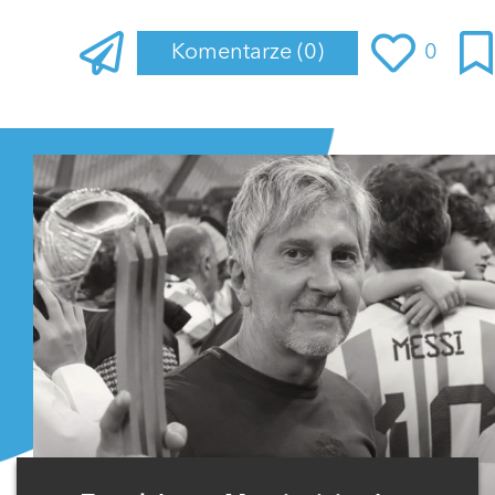
Komentarze
(0)
0
Zaloguj się
, aby dodać komentarz