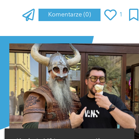
Komentarze
(0)
1
Zaloguj się
, aby dodać komentarz