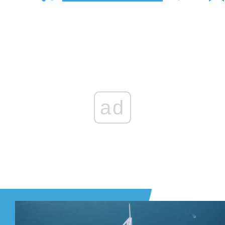
Zaloguj się
, aby dodać komentarz
ad