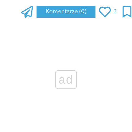
Komentarze
(0)
2
Zaloguj się
, aby dodać komentarz
ad