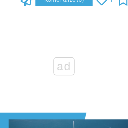
Komentarze
(0)
1
Zaloguj się
, aby dodać komentarz
ad