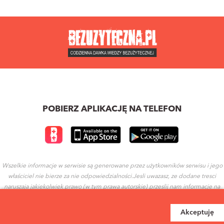
POBIERZ APLIKACJĘ NA TELEFON
Wszelkie informacje w serwisie są generowane przez użytkowników serwisu i jego
właściciel nie bierze za nie odpowiedzialności.Jesli uwazasz, ze dodane tresci
naruszaja jakiekolwiek prawo (w tym prawa autorskie) przeslij nam informacje na
ten temat.
Akceptuję