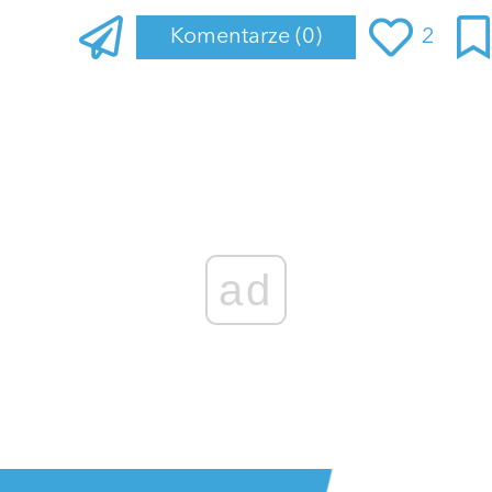
Komentarze
(0)
2
Zaloguj się
, aby dodać komentarz
ad