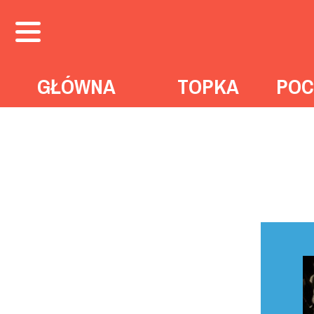
GŁÓWNA
TOPKA
POC