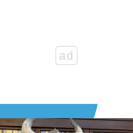
Zaloguj się
, aby dodać komentarz
ad