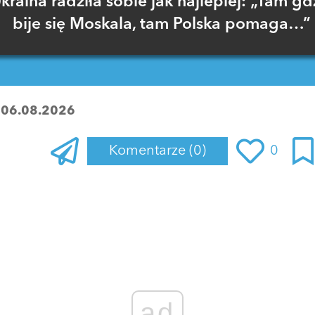
kraina radziła sobie jak najlepiej: „Tam gd
bije się Moskala, tam Polska pomaga…”
:
06.08.2026
Komentarze
(0)
0
Zaloguj się
, aby dodać komentarz
ad