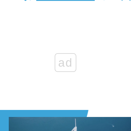
Zaloguj się
, aby dodać komentarz
ad