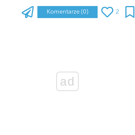
Komentarze
(0)
2
Zaloguj się
, aby dodać komentarz
ad