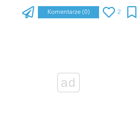
Komentarze
(0)
2
Zaloguj się
, aby dodać komentarz
ad