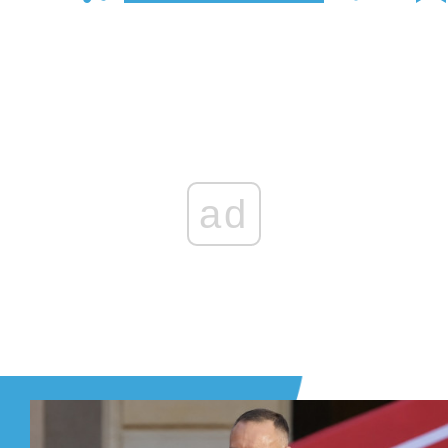
Zaloguj się
, aby dodać komentarz
ad