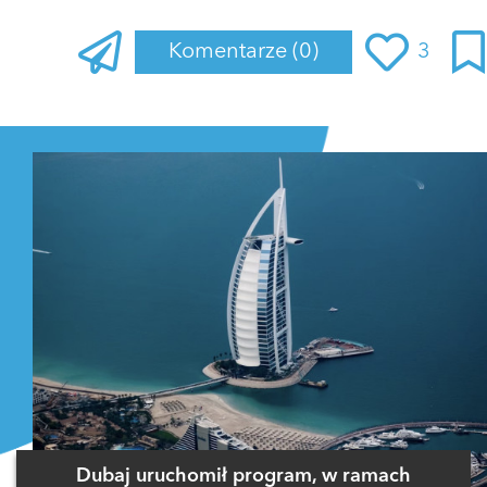
Komentarze
(0)
3
Zaloguj się
, aby dodać komentarz
Dubaj uruchomił program, w ramach