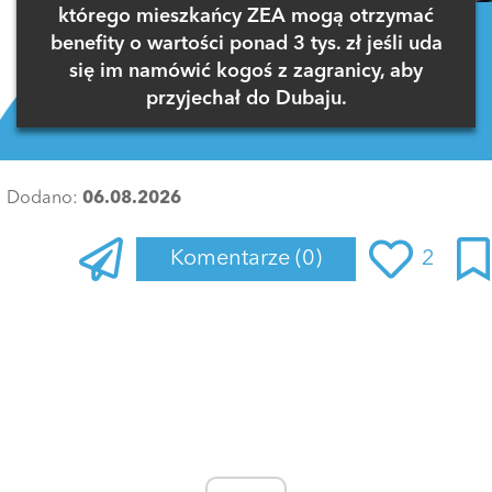
którego mieszkańcy ZEA mogą otrzymać
benefity o wartości ponad 3 tys. zł jeśli uda
się im namówić kogoś z zagranicy, aby
przyjechał do Dubaju.
Dodano:
06.08.2026
Komentarze
(0)
2
Zaloguj się
, aby dodać komentarz