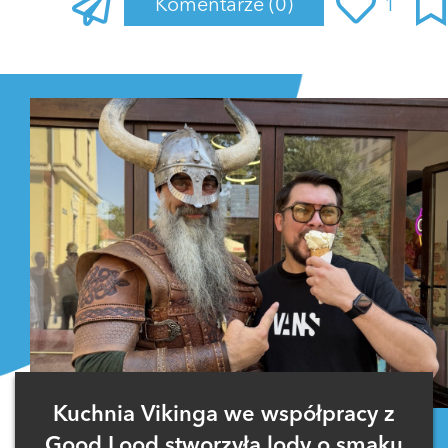
Komentarze
(0)
1
Zaloguj się
, aby dodać komentarz
Kuchnia Vikinga we współpracy z
Good Lood stworzyła lody o smaku