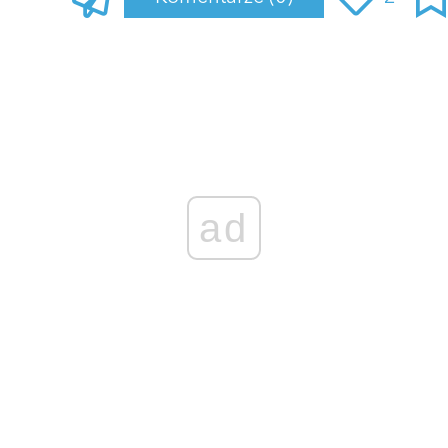
Zaloguj się
, aby dodać komentarz
ad