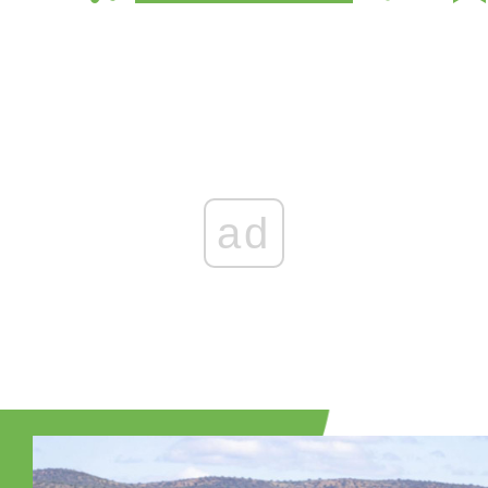
Zaloguj się
, aby dodać komentarz
ad