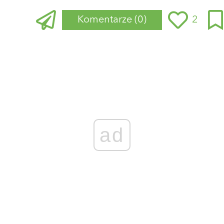
Komentarze
(0)
2
Zaloguj się
, aby dodać komentarz
ad