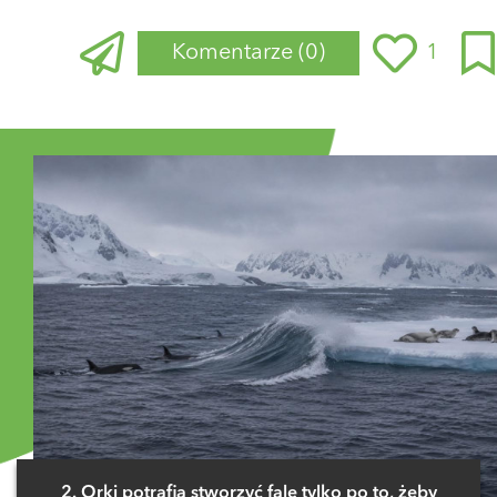
Komentarze
(0)
1
Zaloguj się
, aby dodać komentarz
2. Orki potrafią stworzyć falę tylko po to, żeby