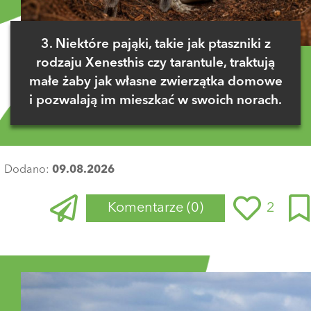
3. Niektóre pająki, takie jak ptaszniki z
rodzaju Xenesthis czy tarantule, traktują
małe żaby jak własne zwierzątka domowe
i pozwalają im mieszkać w swoich norach.
Dodano:
09.08.2026
Komentarze
(0)
2
Zaloguj się
, aby dodać komentarz