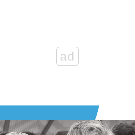
Zaloguj się
, aby dodać komentarz
ad