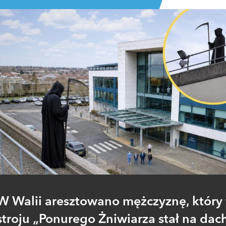
W Walii aresztowano mężczyznę, który
stroju „Ponurego Żniwiarza stał na dac