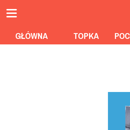
GŁÓWNA
TOPKA
POC