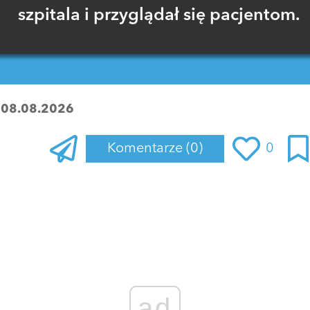
szpitala i przyglądał się pacjentom.
:
08.08.2026
Komentarze
(0)
0
Zaloguj się
, aby dodać komentarz
ad