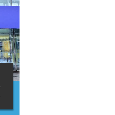
a
,
.