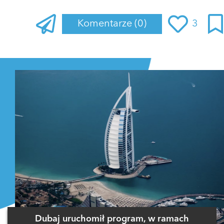
Komentarze
(0)
3
Zaloguj się
, aby dodać komentarz
Dubaj uruchomił program, w ramach