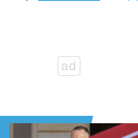
Zaloguj się
, aby dodać komentarz
ad