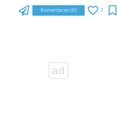
Komentarze
(0)
2
Zaloguj się
, aby dodać komentarz
ad