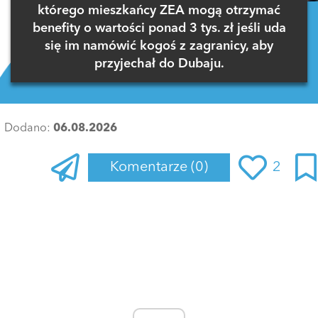
którego mieszkańcy ZEA mogą otrzymać
benefity o wartości ponad 3 tys. zł jeśli uda
się im namówić kogoś z zagranicy, aby
przyjechał do Dubaju.
Dodano:
06.08.2026
Komentarze
(0)
2
Zaloguj się
, aby dodać komentarz