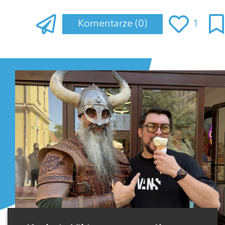
Komentarze
(0)
1
Zaloguj się
, aby dodać komentarz