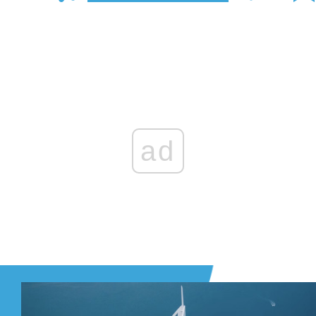
Zaloguj się
, aby dodać komentarz
ad