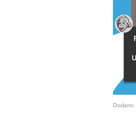
U
Dodano