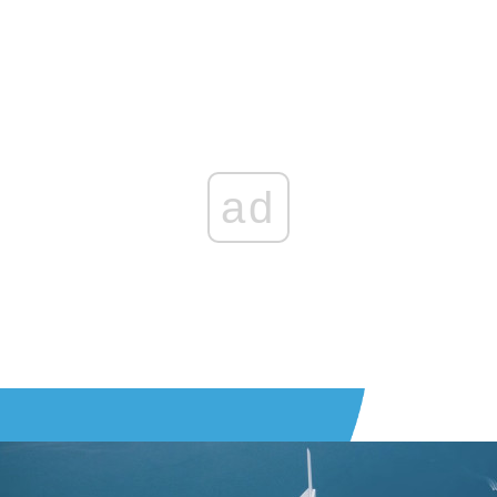
Zaloguj się
, aby dodać komentarz
ad