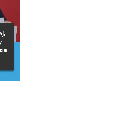
j,
y
zie