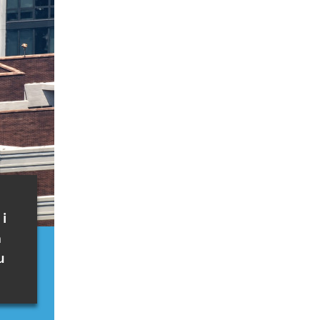
i
a
u