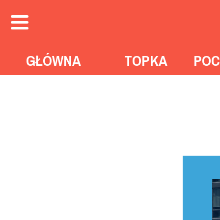
GŁÓWNA
TOPKA
POC