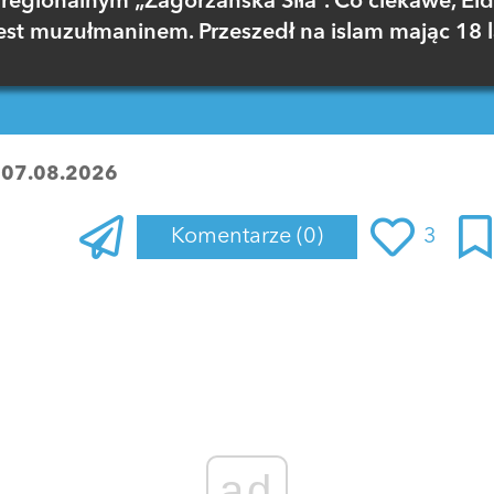
regionalnym „Zagórzańska Siła”. Co ciekawe, El
est muzułmaninem. Przeszedł na islam mając 18 l
:
07.08.2026
Komentarze
(0)
3
Zaloguj się
, aby dodać komentarz
ad