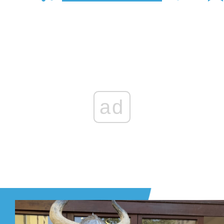
Zaloguj się
, aby dodać komentarz
ad