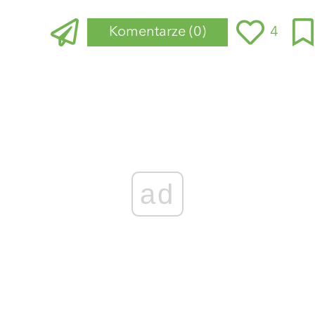
Komentarze
(0)
4
Zaloguj się
, aby dodać komentarz
ad