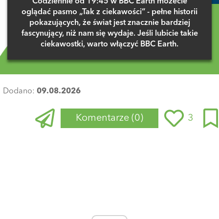
Codziennie od 19:45 w BBC Earth możecie
oglądać pasmo „Tak z ciekawości” - pełne historii
pokazujących, że świat jest znacznie bardziej
fascynujący, niż nam się wydaje. Jeśli lubicie takie
ciekawostki, warto włączyć BBC Earth.
Dodano:
09.08.2026
Komentarze
(0)
3
Zaloguj się
, aby dodać komentarz