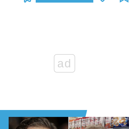
Zaloguj się
, aby dodać komentarz
ad