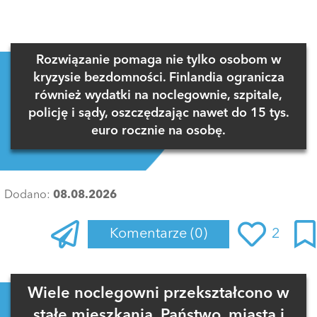
Rozwiązanie pomaga nie tylko osobom w
kryzysie bezdomności. Finlandia ogranicza
również wydatki na noclegownie, szpitale,
policję i sądy, oszczędzając nawet do 15 tys.
euro rocznie na osobę.
Dodano:
08.08.2026
Komentarze
(0)
2
Zaloguj się
, aby dodać komentarz
Wiele noclegowni przekształcono w
stałe mieszkania. Państwo, miasta i